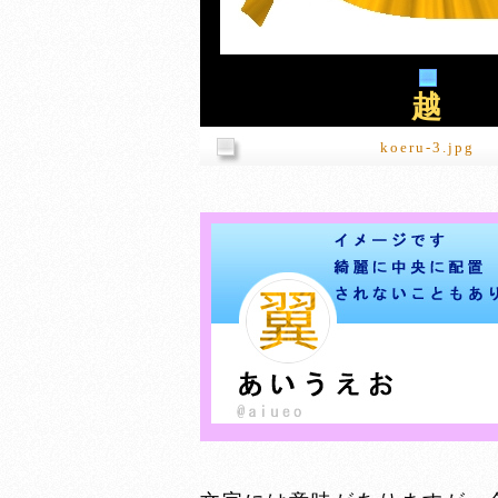
越
koeru-3.jpg