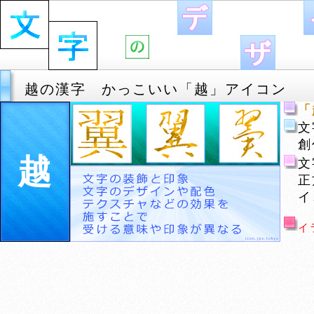
越の漢字 かっこいい「越」アイコン
「
文
創
越
文
正
イ
イ