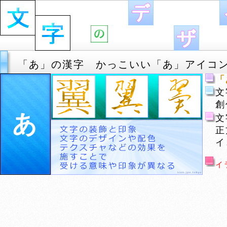
「あ」の漢字 かっこいい「あ」アイコ
「
文
創
あ
文
正
イ
イ