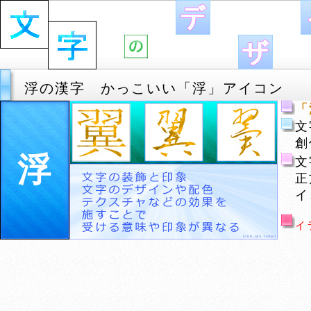
浮の漢字 かっこいい「浮」アイコン
「
文
創
浮
文
正
イ
イ