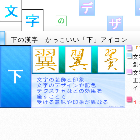
下の漢字 かっこいい「下」アイコン
「
文
創
下
文
正
イ
イ