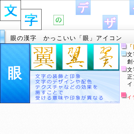
眼の漢字 かっこいい「眼」アイコン
「
文
創
眼
文
正
イ
イ