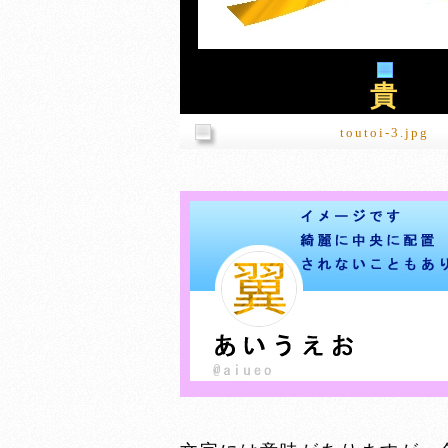
貴
toutoi-3.jpg