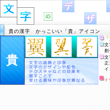
貴の漢字 かっこいい「貴」アイコン
「
文
創
貴
文
正
イ
イ