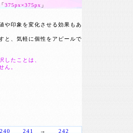
「
375px×375px
」
値や印象を変化させる効果もあ
すと、気軽に個性をアピールで
択したことは、
せん。
240
241
→
242