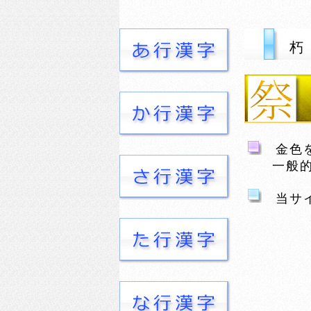
朽
金色を
一般的な
当サイ