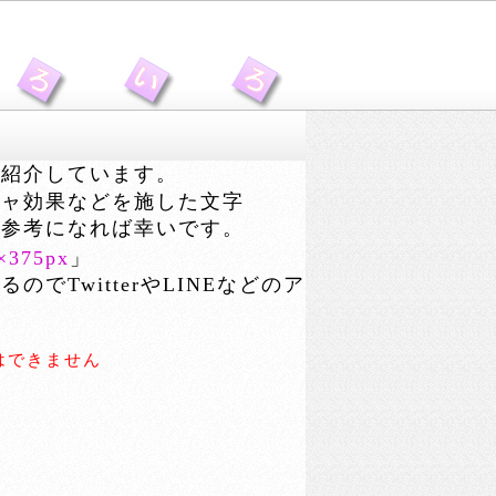
紹介しています。
チャ効果などを施した文字
や参考になれば幸いです。
×375px
」
でTwitterやLINEなどのア
。
はできません