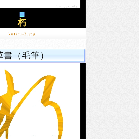
朽
kutiru-2.jpg
草書（毛筆）