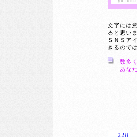
文字には
ると思い
ＳＮＳア
きるので
数多
あな
228