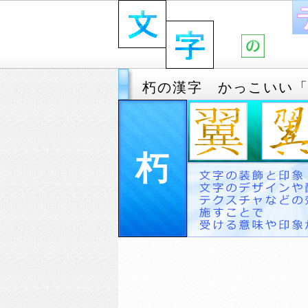
朽の漢字 かっこいい
朽