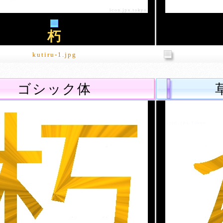
朽
kutiru-1.jpg
ゴシック体