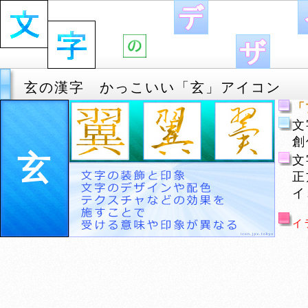
玄の漢字 かっこいい「玄」アイコン
「
文
創
玄
文
正
イ
イ